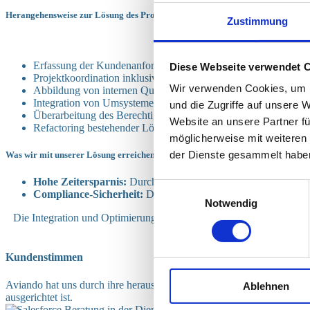
Herangehensweise zur Lösung des Problems
Zustimmung
Um diese
Erfassung der Kundenanforderungen und Übersetzung in umset
Diese Webseite verwendet 
Projektkoordination inklusive der Steuerung von Nearshore-Re
Wir verwenden Cookies, um I
Abbildung von internen Qualitäts- und Compliance-Anforderung
Integration von Umsystemen, um Kunden-, Compliance- und Ve
und die Zugriffe auf unsere 
Überarbeitung des Berechtigungskonzepts, um das Onboardin
Website an unsere Partner fü
Refactoring bestehender Lösungen, inklusive Migration zu Sale
möglicherweise mit weiteren
der Dienste gesammelt habe
Was wir mit unserer Lösung erreichen konnten
Hohe Zeitersparnis:
Durch die Automatisierung und Bündelung 
Einwilligungsauswahl
Compliance-Sicherheit:
Die Einhaltung von Compliance-Vorgabe
Notwendig
Die Integration und Optimierung der Compliance-Prozesse in Salesfor
damit
Kundenstimmen
Aviando hat uns durch ihre herausragende Kompetenz beeindruckt, uns
Ablehnen
ausgerichtet ist.