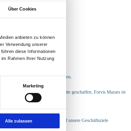
Über Cookies
mgesetzt:
 Medien anbieten zu können
hrer Verwendung unserer
 führen diese Informationen
ie im Rahmen Ihrer Nutzung
sabläufe deutlich beschleunigt werden.
rt.
Marketing
e für weitere Digitalisierungsschritte geschaffen. Forvis Mazars ist
stern.
sung zu entwickeln, die optimal auf unsere Geschäftsziele
Alle zulassen