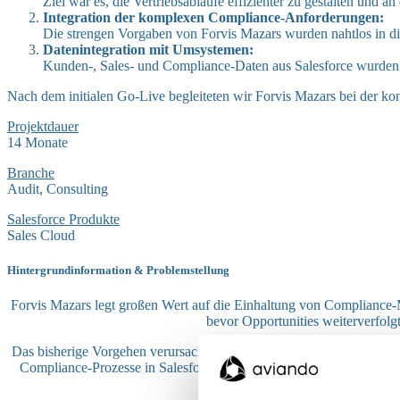
Ziel war es, die Vertriebsabläufe effizienter zu gestalten und
Integration der komplexen Compliance-Anforderungen:
Die strengen Vorgaben von Forvis Mazars wurden nahtlos in die
Datenintegration mit Umsystemen:
Kunden-, Sales- und Compliance-Daten aus Salesforce wurden er
Nach dem initialen Go-Live begleiteten wir Forvis Mazars bei der k
Projektdauer
14 Monate
Branche
Audit, Consulting
Salesforce Produkte
Sales Cloud
Hintergrundinformation & Problemstellung
Forvis Mazars legt großen Wert auf die Einhaltung von Compliance-M
bevor Opportunities weiterverfol
Das bisherige Vorgehen verursachte für die Mitarbeiter, insbesonde
Compliance-Prozesse in Salesforce, um ein zentrales System für Ku
aut