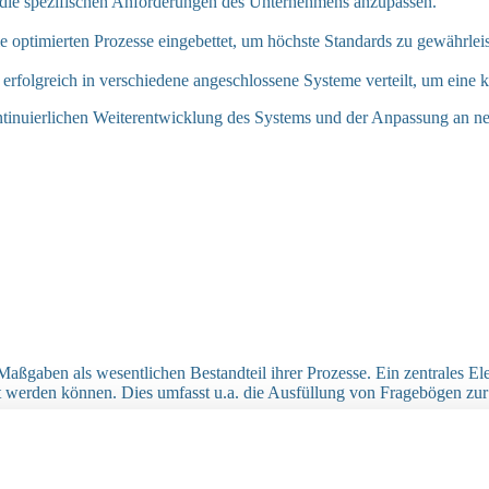
 an die spezifischen Anforderungen des Unternehmens anzupassen.
 optimierten Prozesse eingebettet, um höchste Standards zu gewährleis
folgreich in verschiedene angeschlossene Systeme verteilt, um eine ko
ontinuierlichen Weiterentwicklung des Systems und der Anpassung an 
aßgaben als wesentlichen Bestandteil ihrer Prozesse. Ein zentrales 
gt werden können. Dies umfasst u.a. die Ausfüllung von Fragebögen zu
re die Compliance-Abteilung, hohen manuellen Aufwand und nahm viel Ze
nden-, Deal- und Compliance-Checks zu schaffen. Darüber hinaus sollte
omatisierten Projekterstellung in einem externen Projektmanagementsys