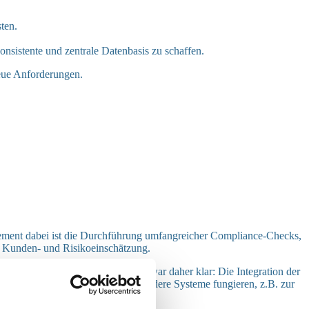
ten.
nsistente und zentrale Datenbasis zu schaffen.
neue Anforderungen.
Element dabei ist die Durchführung umfangreicher Compliance-Checks,
r Kunden- und Risikoeinschätzung.
it in Anspruch. Die Zielsetzung war daher klar: Die Integration der
 Salesforce als Datenquelle für andere Systeme fungieren, z.B. zur
tem.