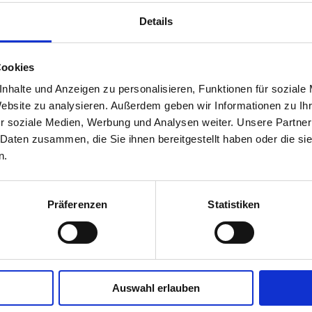
Details
 Herausforderungen zu bewältigen, haben wir folgende Maßnahmen u
zbare User Stories
Cookies
ssourcen
nhalte und Anzeigen zu personalisieren, Funktionen für soziale
en direkt innerhalb der Salesforce-Vertriebsprozesse
rtriebsinformationen reibungslos auszutauschen
Website zu analysieren. Außerdem geben wir Informationen zu I
g neuer User-Gruppen zu ermöglichen
r soziale Medien, Werbung und Analysen weiter. Unsere Partner
sforce Flows und Einführung standardisierter Patterns
 Daten zusammen, die Sie ihnen bereitgestellt haben oder die s
n.
unterschiedlicher Prozesse in einem zentralen System konnten Arbeit
n ist durch fest verankerte Berechtigungsschritte im Prozess garantie
Präferenzen
Statistiken
ce hat nicht nur Effizienzgewinne gebracht, sondern auch die Grundlag
 optimal aufgestellt, um zukünftige Herausforderungen proaktiv zu mei
ere Anforderungen präzise zu erfassen und daraus eine strategische Lö
Auswahl erlauben